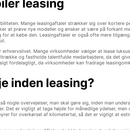
iler leasing
ibiliteten. Mange leasingaftaler strækker sig over kortere per
elsker at prøve nye modeller og ønsker at være på forkant m
 for at købe den. Leasingaftaler er også ofte mere tilgængel
il.
erhvervslivet. Mange virksomheder vælger at lease luksusbi
trække og fastholde talentfulde medarbejdere, da det giver 
t fordelagtigt, da virksomheder kan fradrage leasingomko
e inden leasing?
gså nogle overvejelser, man skal gøre sig, inden man unders
er. Det er vigtigt at tage højde for månedlige ydelser, men
r for overkørsel af kilometertal, så det er vigtigt at esti