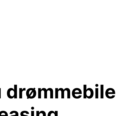
u drømmebil
leasing