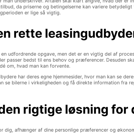
 man underskriver. Aftalen skal klart angive, hvad der er in
tilbud, da priserne og betingelserne kan variere betydeligt
gperioden er lige så vigtig.
en rette leasingudbyde
e en udfordrende opgave, men det er en vigtig del af proces
, der passer bedst til ens behov og præferencer. Desuden
 idé om, hvad man kan forvente.
udbydere har deres egne hjemmesider, hvor man kan se deres
an se bilerne i virkeligheden og få direkte information fra
den rigtige løsning for
 for dig, afhænger af dine personlige præferencer og økonom