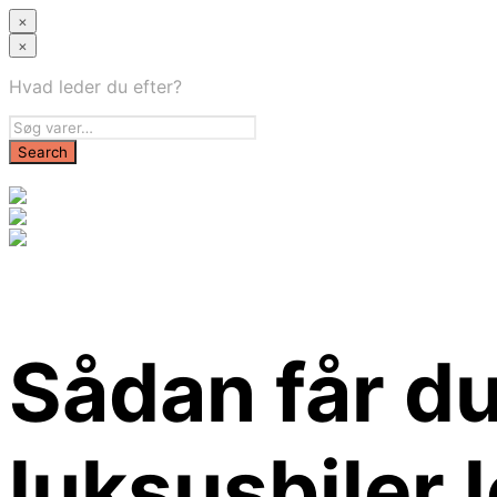
×
×
Hvad leder du efter?
Sådan får d
luksusbiler 