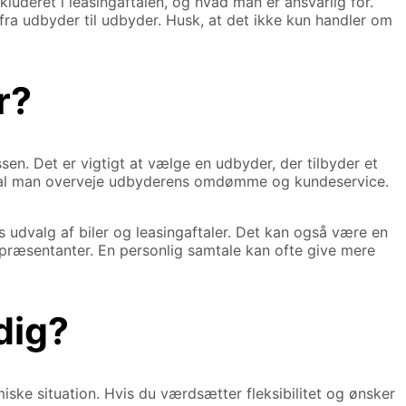
kluderet i leasingaftalen, og hvad man er ansvarlig for.
 fra udbyder til udbyder. Husk, at det ikke kun handler om
r?
sen. Det er vigtigt at vælge en udbyder, der tilbyder et
 skal man overveje udbyderens omdømme og kundeservice.
 udvalg af biler og leasingaftaler. Det kan også være en
 repræsentanter. En personlig samtale kan ofte give mere
 dig?
iske situation. Hvis du værdsætter fleksibilitet og ønsker