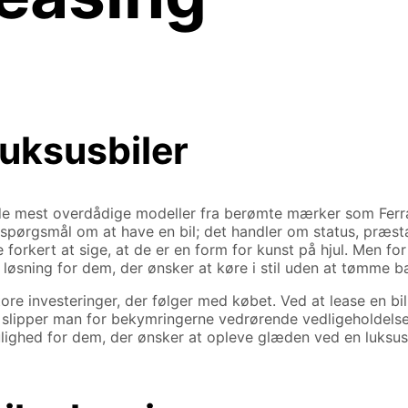
luksusbiler
sig de mest overdådige modeller fra berømte mærker som Fer
t spørgsmål om at have en bil; det handler om status, præsta
e forkert at sige, at de er en form for kunst på hjul. Men f
r løsning for dem, der ønsker at køre i stil uden at tømme 
ore investeringer, der følger med købet. Ved at lease en bi
g slipper man for bekymringerne vedrørende vedligeholdelse
mulighed for dem, der ønsker at opleve glæden ved en luksusb