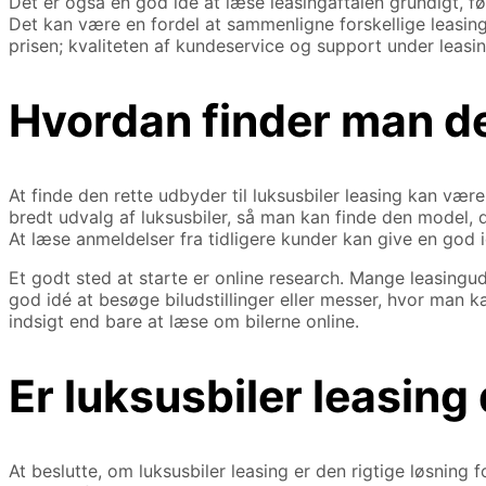
Det er også en god idé at læse leasingaftalen grundigt, før
Det kan være en fordel at sammenligne forskellige leasing
prisen; kvaliteten af kundeservice og support under leasin
Hvordan finder man d
At finde den rette udbyder til luksusbiler leasing kan vær
bredt udvalg af luksusbiler, så man kan finde den model
At læse anmeldelser fra tidligere kunder kan give en god
Et godt sted at starte er online research. Mange leasing
god idé at besøge biludstillinger eller messer, hvor man k
indsigt end bare at læse om bilerne online.
Er luksusbiler leasing 
At beslutte, om luksusbiler leasing er den rigtige løsning