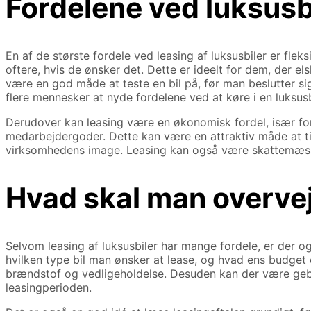
Fordelene ved luksusb
En af de største fordele ved leasing af luksusbiler er fleks
oftere, hvis de ønsker det. Dette er ideelt for dem, der 
være en god måde at teste en bil på, før man beslutter sig
flere mennesker at nyde fordelene ved at køre i en luksusb
Derudover kan leasing være en økonomisk fordel, især for 
medarbejdergoder. Dette kan være en attraktiv måde at til
virksomhedens image. Leasing kan også være skattemæssig
Hvad skal man overvej
Selvom leasing af luksusbiler har mange fordele, er der o
hvilken type bil man ønsker at lease, og hvad ens budget 
brændstof og vedligeholdelse. Desuden kan der være gebyre
leasingperioden.